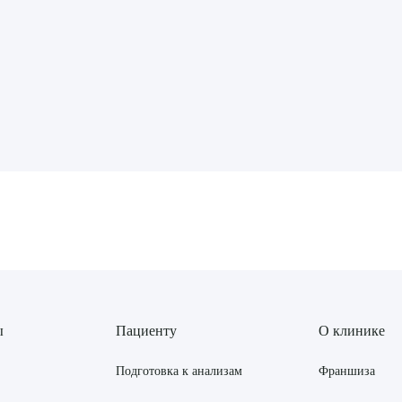
рите сопутствующую услугу
ПОДТВЕР
ТПРАВИТЬ
Я даю согласие на
обработку персональных да
ы
Пациенту
О клинике
Подготовка к анализам
Франшиза