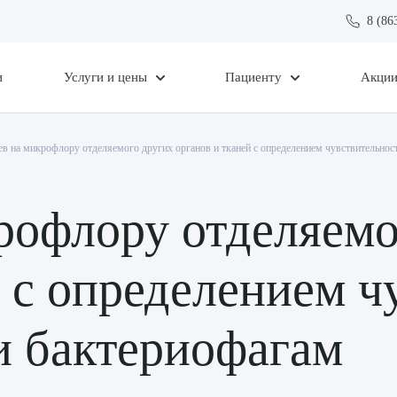
8 (86
и
Услуги и цены
Пациенту
Акци
ев на микрофлору отделяемого других органов и тканей с определением чувствительнос
рофлору отделяемо
й с определением ч
и бактериофагам