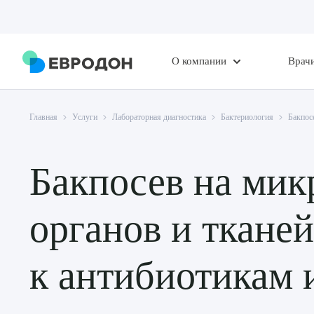
О компании
Врач
Главная
Услуги
Лабораторная диагностика
Бактериология
Бакпос
Бакпосев на мик
органов и ткане
к антибиотикам 