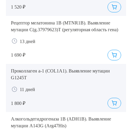
1 520 ₽
Рецептор мелатонина 1B (MTNR1B). Выявление
мутации C(g.37979623)T (регуляторная область гена)
13 дней
1 690 ₽
Проколлаген а-1 (COL1A1). Выявление мутации
G1245T
11 дней
1 800 ₽
Алкогольдегидрогеназа 1B (ADH1B). Выявление
мутации A143G (Arg47His)