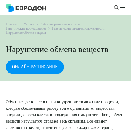
Главная
Услуги
Лабораторная диагностика
Личный кабинет
Генетические исследования
Генетические предрасположенности
Нарушение обмена веществ
О компании
Нарушение обмена веществ
Новости
Врачи
Статьи
ОНЛАЙН-РАСПИСАНИЕ
Руководство клиники
Услуги и цены
Вакансии
Направления
Пациенту
Врачам
Лабораторная диагностика
Подготовка к анализам
Обмен веществ — это наши внутренние химические процессы,
Правовая информация
Инструментальная диагностика
Акции
которые обеспечивают работу всего организма: от выработки
Подготовка к диагностике
Политика конфиденциальности
Хирургический стационар
энергии до роста клеток и поддержания иммунитета. Когда обмен
ДМС
Филиалы
веществ нарушается, страдает весь организм. Возникают
Пользовательское соглашение
сложности с весом, изменяется уровень сахара, холестерина,