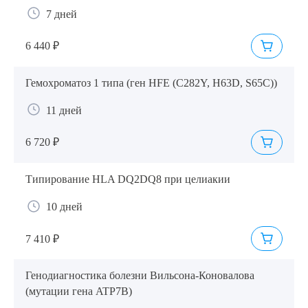
7 дней
6 440 ₽
Гемохроматоз 1 типа (ген HFE (C282Y, H63D, S65C))
11 дней
6 720 ₽
Типирование HLA DQ2DQ8 при целиакии
10 дней
7 410 ₽
Генодиагностика болезни Вильсона-Коновалова
(мутации гена ATP7B)