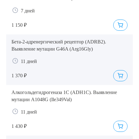
7 дней
1 150 ₽
Бета-2-адренергический рецептор (ADRB2).
Выявление мутации G46A (Arg16Gly)
11 дней
1 370 ₽
Выберите сопутствующую услугу
Алкогольдегидрогеназа 1C (ADH1C). Выявление
мутации A1048G (Ile349Val)
ПОДТВЕРДИТЬ
11 дней
ОТПРАВИТЬ
1 430 ₽
Я даю согласие на
обработку персональных данных