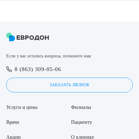
8 (863) 309-05-06
ЗАКАЗАТЬ ЗВОНОК
ЗАПИСЬ ОНЛАЙН
Выберите сопутствующую услугу
Если у вас остались вопросы, позвоните нам
8 (863) 309-05-06
ПОДТВЕРДИТЬ
ЗАКАЗАТЬ ЗВОНОК
ОТПРАВИТЬ
Я даю согласие на
обработку персональных данных
Услуги и цены
Филиалы
Врачи
Пациенту
Акции
О клинике