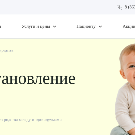
8 (86
и
Услуги и цены
Пациенту
Акци
е родства
тановление
ого родства между индивидуумами.