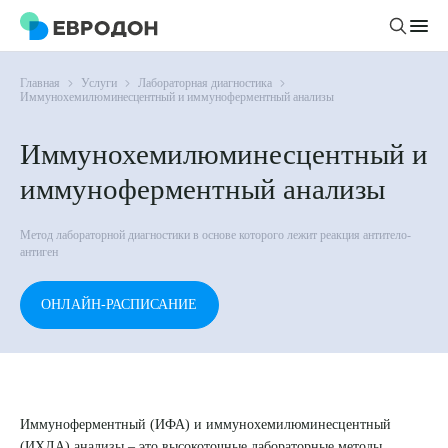
Главная
Услуги
Лабораторная диагностика
Личный кабинет
Иммунохемилюминесцентный и иммуноферментный анализы
Иммунохемилюминесцентный и
О компании
иммуноферментный анализы
Новости
Врачи
Статьи
Метод лабораторной диагностики в основе которого лежит реакция антитело-
антиген
Руководство клиники
Услуги и цены
Вакансии
Направления
ОНЛАЙН-РАСПИСАНИЕ
Пациенту
Врачам
Лабораторная диагностика
Подготовка к анализам
Правовая информация
Инструментальная диагностика
Акции
Подготовка к диагностике
Политика конфиденциальности
Хирургический стационар
ДМС
Филиалы
Пользовательское соглашение
Иммуноферментный (ИФА) и иммунохемилюминесцентный
(ИХЛА) анализы – это высокоточные лабораторные методы,