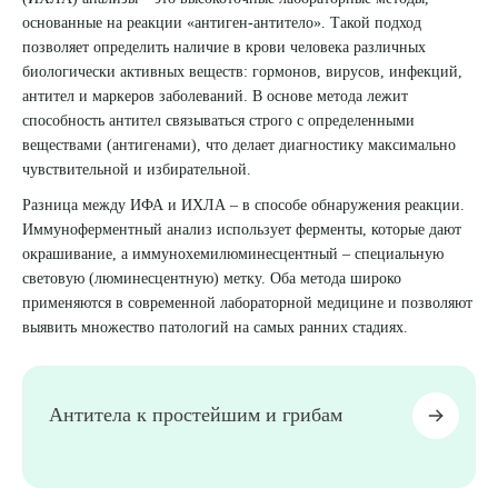
основанные на реакции «антиген-антитело». Такой подход
8 (863) 309-05-06
позволяет определить наличие в крови человека различных
биологически активных веществ: гормонов, вирусов, инфекций,
антител и маркеров заболеваний. В основе метода лежит
ЗАКАЗАТЬ ЗВОНОК
способность антител связываться строго с определенными
веществами (антигенами), что делает диагностику максимально
чувствительной и избирательной.
ЗАПИСЬ ОНЛАЙН
Разница между ИФА и ИХЛА – в способе обнаружения реакции.
Иммуноферментный анализ использует ферменты, которые дают
окрашивание, а иммунохемилюминесцентный – специальную
световую (люминесцентную) метку. Оба метода широко
применяются в современной лабораторной медицине и позволяют
выявить множество патологий на самых ранних стадиях.
Антитела к простейшим и грибам