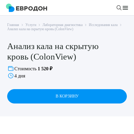
Главная
Услуги
Лабораторная диагностика
Исследования кала
Личный кабинет
Анализ кала на скрытую кровь (ColonView)
Анализ кала на скрытую
О компании
кровь (ColonView)
Новости
Врачи
Статьи
Стоимость
1 520 ₽
4 дня
Руководство клиники
Услуги и цены
Вакансии
Направления
Пациенту
Врачам
В КОРЗИНУ
Лабораторная диагностика
Подготовка к анализам
Правовая информация
Инструментальная диагностика
Акции
Подготовка к диагностике
Политика конфиденциальности
Хирургический стационар
ДМС
Филиалы
Пользовательское соглашение