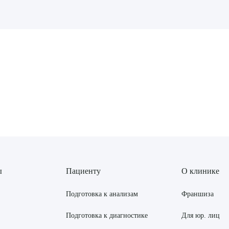
рите сопутствующую услугу
ПОДТВЕР
ТПРАВИТЬ
Я даю согласие на
обработку персональных да
ы
Пациенту
О клинике
Подготовка к анализам
Франшиза
Подготовка к диагностике
Для юр. лиц