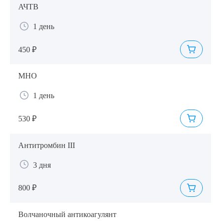
АЧТВ
1 день
450 ₽
МНО
1 день
530 ₽
Антитромбин III
3 дня
800 ₽
Волчаночный антикоагулянт