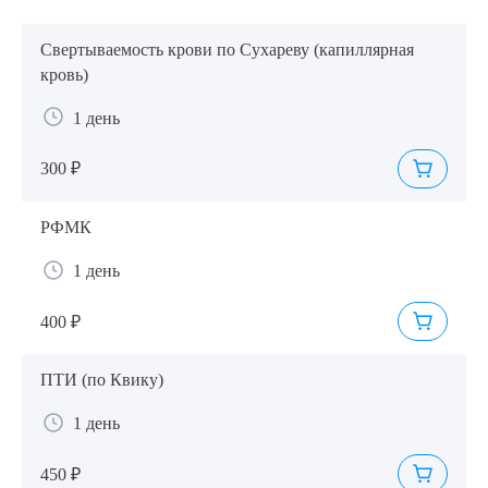
Свертываемость крови по Сухареву (капиллярная
кровь)
1 день
300 ₽
РФМК
1 день
400 ₽
Выберите сопутствующую услугу
ПТИ (по Квику)
1 день
ПОДТВЕРДИТЬ
ОТПРАВИТЬ
450 ₽