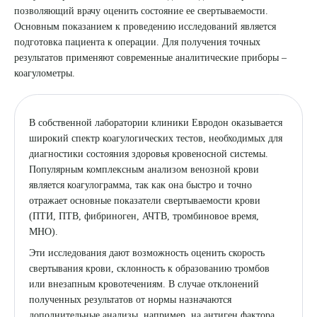
позволяющий врачу оценить состояние ее свертываемости.
8 (863) 309-05-06
Основным показанием к проведению исследований является
подготовка пациента к операции. Для получения точных
результатов применяют современные аналитические приборы –
ЗАКАЗАТЬ ЗВОНОК
коагулометры.
ЗАПИСЬ ОНЛАЙН
В собственной лаборатории клиники Евродон оказывается
широкий спектр коагулогических тестов, необходимых для
диагностики состояния здоровья кровеносной системы.
Популярным комплексным анализом венозной крови
является коагулограмма, так как она быстро и точно
отражает основные показатели свертываемости крови
(ПТИ, ПТВ, фибриноген, АЧТВ, тромбиновое время,
МНО).
Эти исследования дают возможность оценить скорость
свертывания крови, склонность к образованию тромбов
или внезапным кровотечениям. В случае отклонений
полученных результатов от нормы назначаются
дополнительные анализы, например, на антиген фактора