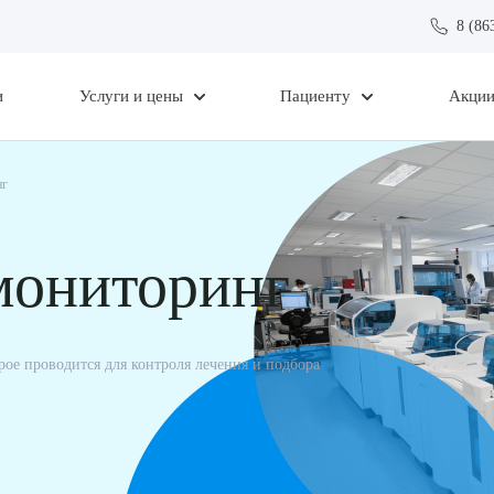
8 (86
и
Услуги и цены
Пациенту
Акци
нг
мониторинг
рое проводится для контроля лечения и подбора