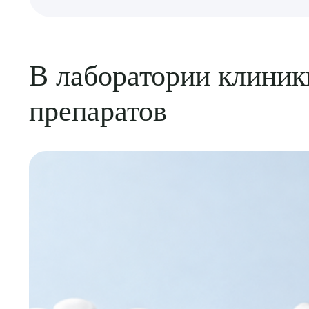
Выбе
В лаборатории клини
препаратов
О