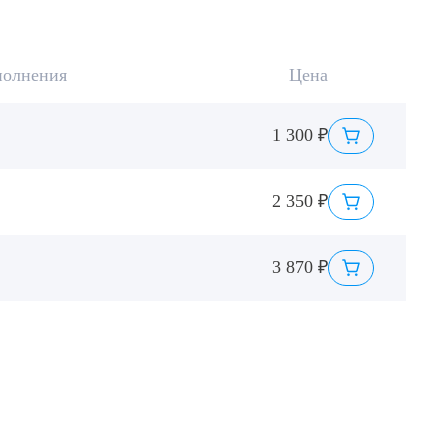
полнения
Цена
1 300 ₽
2 350 ₽
3 870 ₽