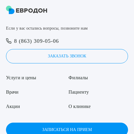
8 (863) 309-05-06
ЗАКАЗАТЬ ЗВОНОК
Если у вас остались вопросы, позвоните нам
Выберите сопутствующую услугу
8 (863) 309-05-06
ЗАПИСЬ ОНЛАЙН
ЗАКАЗАТЬ ЗВОНОК
ПОДТВЕРДИТЬ
ОТПРАВИТЬ
Услуги и цены
Филиалы
Я даю согласие на
обработку персональных данных
Врачи
Пациенту
Акции
О клинике
ЗАПИСАТЬСЯ НА ПРИЕМ