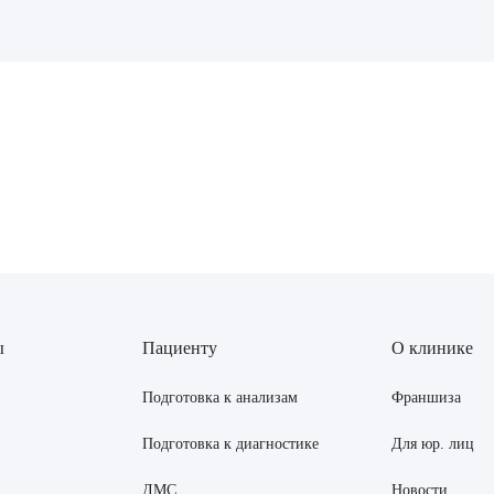
рите сопутствующую услугу
ПОДТВЕР
ТПРАВИТЬ
Я даю согласие на
обработку персональных да
ы
Пациенту
О клинике
Подготовка к анализам
Франшиза
Подготовка к диагностике
Для юр. лиц
ДМС
Новости