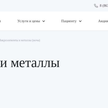
8 (86
и
Услуги и цены
Пациенту
Акци
икроэлементы и металлы (моча)
и металлы