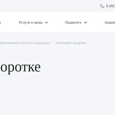
8 (86
и
Услуги и цены
Пациенту
Акци
икроэлементы и металлы (сыворотка)
Алюминий в сыворотке
оротке