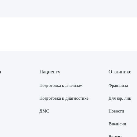
рите сопутствующую услугу
ПОДТВЕР
ТПРАВИТЬ
Я даю согласие на
обработку персональных да
ы
Пациенту
О клинике
Подготовка к анализам
Франшиза
Подготовка к диагностике
Для юр. лиц
ДМС
Новости
Вакансии
Врачам