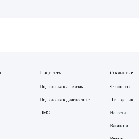
рите сопутствующую услугу
ПОДТВЕР
ТПРАВИТЬ
Я даю согласие на
обработку персональных да
ы
Пациенту
О клинике
Подготовка к анализам
Франшиза
Подготовка к диагностике
Для юр. лиц
ДМС
Новости
Вакансии
Врачам