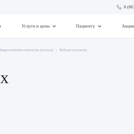
8 (86
и
Услуги и цены
Пациенту
Акци
икроэлементы и металлы (волосы)
Кобальт в волосах
ах