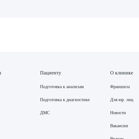
рите сопутствующую услугу
ПОДТВЕР
ТПРАВИТЬ
Я даю согласие на
обработку персональных да
ы
Пациенту
О клинике
Подготовка к анализам
Франшиза
Подготовка к диагностике
Для юр. лиц
ДМС
Новости
Вакансии
Врачам