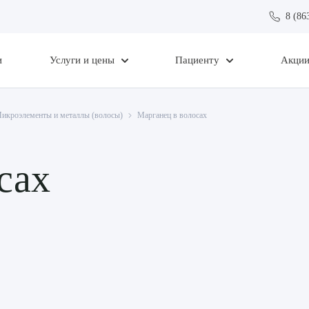
8 (86
и
Услуги и цены
Пациенту
Акци
икроэлементы и металлы (волосы)
Марганец в волосах
сах