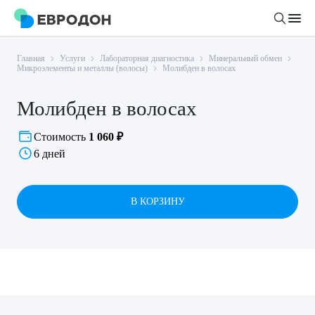
Главная
Услуги
Лабораторная диагностика
Минеральный обмен
Личный кабинет
Микроэлементы и металлы (волосы)
Молибден в волосах
Молибден в волосах
О компании
Новости
Стоимость
1 060 ₽
Врачи
6 дней
Статьи
Руководство клиники
Услуги и цены
Вакансии
В КОРЗИНУ
Направления
Пациенту
Врачам
Лабораторная диагностика
Подготовка к анализам
Правовая информация
Инструментальная диагностика
Акции
Подготовка к диагностике
Политика конфиденциальности
Хирургический стационар
ДМС
Филиалы
Пользовательское соглашение