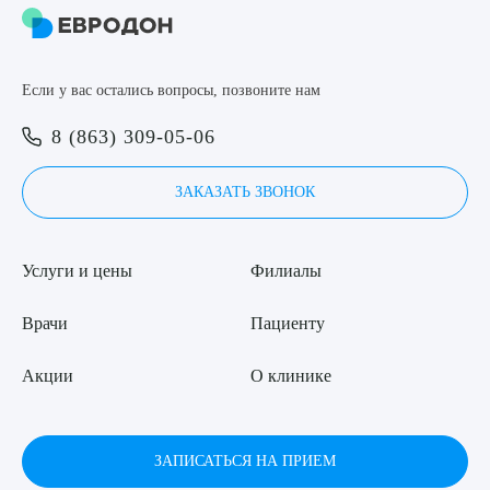
8 (863) 309-05-06
Если у вас остались вопросы, позвоните нам
ЗАКАЗАТЬ ЗВОНОК
Выберите сопутствующую услугу
8 (863) 309-05-06
ЗАПИСЬ ОНЛАЙН
ЗАКАЗАТЬ ЗВОНОК
ПОДТВЕРДИТЬ
ОТПРАВИТЬ
Услуги и цены
Филиалы
Я даю согласие на
обработку персональных данных
Врачи
Пациенту
Акции
О клинике
ЗАПИСАТЬСЯ НА ПРИЕМ