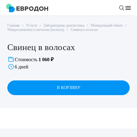
Главная
Услуги
Лабораторная диагностика
Минеральный обмен
Личный кабинет
Микроэлементы и металлы (волосы)
Свинец в волосах
Свинец в волосах
О компании
Новости
Стоимость
1 060 ₽
Врачи
6 дней
Статьи
Руководство клиники
Услуги и цены
Вакансии
В КОРЗИНУ
Направления
Пациенту
Врачам
Лабораторная диагностика
Подготовка к анализам
Правовая информация
Инструментальная диагностика
Акции
Подготовка к диагностике
Политика конфиденциальности
Хирургический стационар
ДМС
Филиалы
Пользовательское соглашение