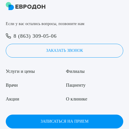
8 (863) 309-05-06
Если у вас остались вопросы, позвоните нам
ЗАКАЗАТЬ ЗВОНОК
Выберите сопутствующую услугу
8 (863) 309-05-06
ЗАПИСЬ ОНЛАЙН
ЗАКАЗАТЬ ЗВОНОК
ПОДТВЕРДИТЬ
ОТПРАВИТЬ
Услуги и цены
Филиалы
Я даю согласие на
обработку персональных данных
Врачи
Пациенту
Акции
О клинике
ЗАПИСАТЬСЯ НА ПРИЕМ