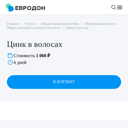
Главная
Услуги
Лабораторная диагностика
Минеральный обмен
Личный кабинет
Микроэлементы и металлы (волосы)
Цинк в волосах
Цинк в волосах
О компании
Новости
Стоимость
1 060 ₽
Врачи
6 дней
Статьи
Руководство клиники
Услуги и цены
Вакансии
В КОРЗИНУ
Направления
Пациенту
Врачам
Лабораторная диагностика
Подготовка к анализам
Правовая информация
Инструментальная диагностика
Акции
Подготовка к диагностике
Политика конфиденциальности
Хирургический стационар
ДМС
Филиалы
Пользовательское соглашение