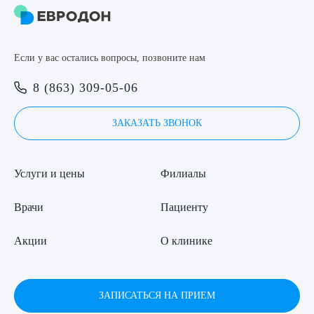
8 (863) 309-05-06
Если у вас остались вопросы, позвоните нам
ЗАКАЗАТЬ ЗВОНОК
Выберите сопутствующую услугу
8 (863) 309-05-06
ЗАПИСЬ ОНЛАЙН
ЗАКАЗАТЬ ЗВОНОК
ПОДТВЕРДИТЬ
ОТПРАВИТЬ
Услуги и цены
Филиалы
Я даю согласие на
обработку персональных данных
Врачи
Пациенту
Акции
О клинике
ЗАПИСАТЬСЯ НА ПРИЕМ