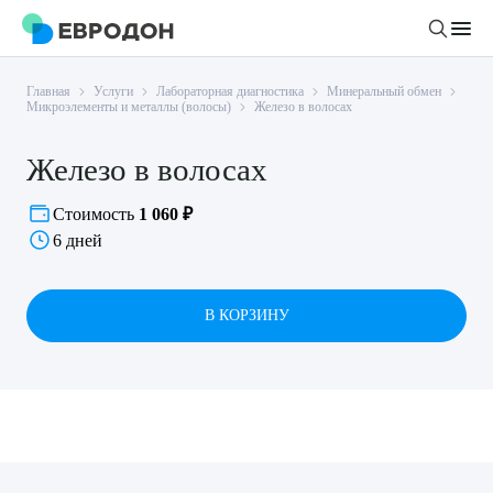
Главная
Услуги
Лабораторная диагностика
Минеральный обмен
Личный кабинет
Микроэлементы и металлы (волосы)
Железо в волосах
Железо в волосах
О компании
Новости
Стоимость
1 060 ₽
Врачи
6 дней
Статьи
Руководство клиники
Услуги и цены
Вакансии
В КОРЗИНУ
Направления
Пациенту
Врачам
Лабораторная диагностика
Подготовка к анализам
Правовая информация
Инструментальная диагностика
Акции
Подготовка к диагностике
Политика конфиденциальности
Хирургический стационар
ДМС
Филиалы
Пользовательское соглашение