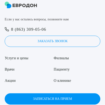
8 (863) 309-05-06
Если у вас остались вопросы, позвоните нам
ЗАКАЗАТЬ ЗВОНОК
Выберите сопутствующую услугу
8 (863) 309-05-06
ЗАПИСЬ ОНЛАЙН
ЗАКАЗАТЬ ЗВОНОК
ПОДТВЕРДИТЬ
ОТПРАВИТЬ
Услуги и цены
Филиалы
Я даю согласие на
обработку персональных данных
Врачи
Пациенту
Акции
О клинике
ЗАПИСАТЬСЯ НА ПРИЕМ