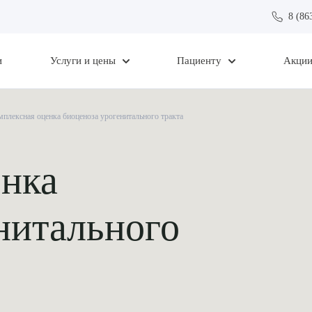
8 (86
и
Услуги и цены
Пациенту
Акци
мплексная оценка биоценоза урогенитального тракта
енка
нитального