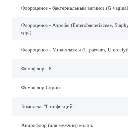
Флороценоз - бактериальный вагиноз (G.vaginalis
Флороценоз - Аэробы (Enterobacteriaceae, Staphyl
spp.)
Флороценоз - Микоплазмы (U.parvum, U.urealyt
Фемофлор - 8
Фемофлор Скрин
Комплекс "8 инфекций"
Андрофлор (для мужчин) колич.