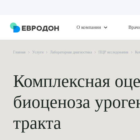
О компании
Врач
Главная
Услуги
Лабораторная диагностика
ПЦР исследования
Ко
Комплексная оц
биоценоза уроге
тракта