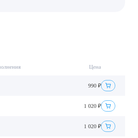
ДИТЬ
нных
полнения
Цена
990 ₽
1 020 ₽
1 020 ₽