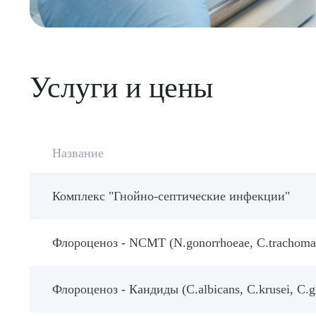
Выбе
Услуги и цены
О
Название
Комплекс "Гнойно-септические инфекции"
Флороценоз - NCMT (N.gonorrhoeae, C.trachomatis
Флороценоз - Кандиды (C.albicans, C.krusei, C.glab