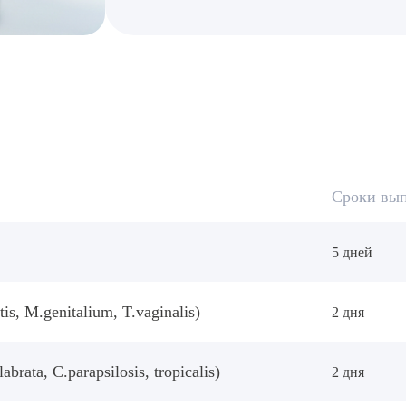
рите сопутствующую услугу
ПОДТВЕР
ТПРАВИТЬ
Я даю согласие на
обработку персональных да
Сроки вы
5 дней
, M.genitalium, T.vaginalis)
2 дня
rata, C.parapsilosis, tropicalis)
2 дня