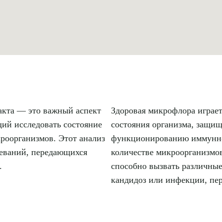
акта — это важный аспект
Здоровая микрофлора играе
ий исследовать состояние
состояния организма, защи
роорганизмов. Этот анализ
функционированию иммунной
леваний, передающихся
количестве микроорганизмов 
.
способно вызвать различные
кандидоз или инфекции, пе