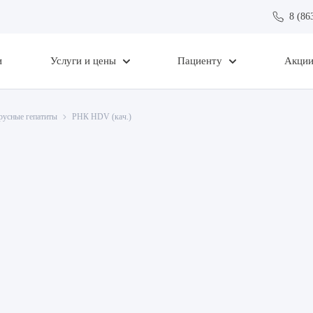
8 (86
и
Услуги и цены
Пациенту
Акци
русные гепатиты
РНК HDV (кач.)