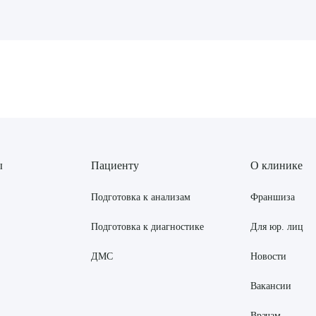
рите сопутствующую услугу
ПОДТВЕР
ТПРАВИТЬ
Я даю согласие на
обработку персональных да
ы
Пациенту
О клинике
Подготовка к анализам
Франшиза
Подготовка к диагностике
Для юр. лиц
ДМС
Новости
Вакансии
Врачам