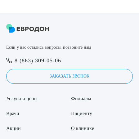
8 (863) 309-05-06
ЗАКАЗАТЬ ЗВОНОК
Выберите сопутствующую услугу
ЗАПИСЬ ОНЛАЙН
Если у вас остались вопросы, позвоните нам
8 (863) 309-05-06
ПОДТВЕРДИТЬ
ЗАКАЗАТЬ ЗВОНОК
ОТПРАВИТЬ
Я даю согласие на
обработку персональных данных
Услуги и цены
Филиалы
Врачи
Пациенту
Акции
О клинике