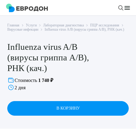
Главная
Услуги
Лабораторная диагностика
ПЦР исследования
Личный кабинет
Вирусные инфекции
Influenza virus A/B (вирусы гриппа А/В), РНК (кач.)
Influenza virus A/B
О компании
(вирусы гриппа А/В),
Новости
Врачи
РНК (кач.)
Статьи
Руководство клиники
Услуги и цены
Стоимость
1 740 ₽
Вакансии
2 дня
Направления
Пациенту
Врачам
Лабораторная диагностика
Подготовка к анализам
Правовая информация
Инструментальная диагностика
В КОРЗИНУ
Акции
Подготовка к диагностике
Политика конфиденциальности
Хирургический стационар
ДМС
Филиалы
Пользовательское соглашение