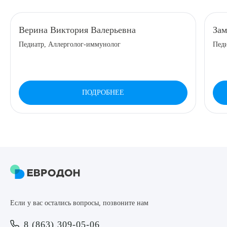
8 (863) 309-05-06
Верина Виктория Валерьевна
Зам
Педиатр, Аллерголог-иммунолог
Педи
ЗАКАЗАТЬ ЗВОНОК
ЗАПИСЬ ОНЛАЙН
ПОДРОБНЕЕ
Выберите сопутствующую услугу
ПОДТВЕРДИТЬ
ОТПРАВИТЬ
Если у вас остались вопросы, позвоните нам
Я даю согласие на
обработку персональных данных
8 (863) 309-05-06