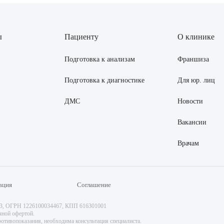
ы
Пациенту
О клинике
Подготовка к анализам
Франшиза
Подготовка к диагностике
Для юр. лиц
ДМС
Новости
Вакансии
Врачам
ация
Соглашение
73, ОГРН 1226100034467, КПП 616301001
чной офертой.
отивопоказания, необходима консультация специалиста.