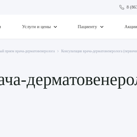
8 (86
и
Услуги и цены
Пациенту
Акци
ый прием врача-дерматовенеролога
Консультация врача-дерматовенеролога (первична
ача-дерматовенеро