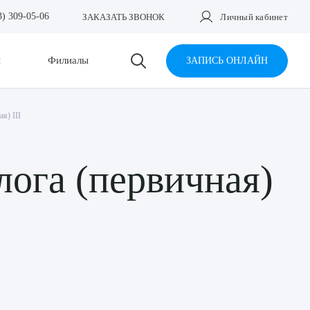
3) 309-05-06
ЗАКАЗАТЬ ЗВОНОК
Личный кабинет
и
Филиалы
ЗАПИСЬ ОНЛАЙН
я) III
лога (первичная)