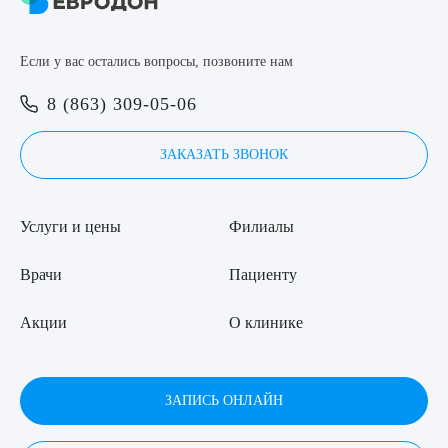
8 (863) 309-05-06
Если у вас остались вопросы, позвоните нам
ЗАКАЗАТЬ ЗВОНОК
Выберите сопутствующую услугу
8 (863) 309-05-06
ЗАПИСЬ ОНЛАЙН
ЗАКАЗАТЬ ЗВОНОК
ПОДТВЕРДИТЬ
Услуги и цены
Филиалы
ОТПРАВИТЬ
Я даю согласие на
обработку персональных данных
Врачи
Пациенту
Акции
О клинике
ЗАПИСЬ ОНЛАЙН