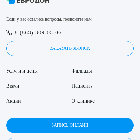
8 (863) 309-05-06
Если у вас остались вопросы, позвоните нам
ЗАКАЗАТЬ ЗВОНОК
Выберите сопутствующую услугу
8 (863) 309-05-06
ЗАПИСЬ ОНЛАЙН
ЗАКАЗАТЬ ЗВОНОК
ПОДТВЕРДИТЬ
Услуги и цены
Филиалы
ОТПРАВИТЬ
Я даю согласие на
обработку персональных данных
Врачи
Пациенту
Акции
О клинике
ЗАПИСЬ ОНЛАЙН