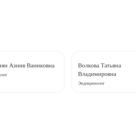
ян Азнив Ваниковна
Волкова Татьяна
рите сопутствующую услугу
Владимировна
олог
Эндокринолог
ПОДТВЕР
ТПРАВИТЬ
Я даю согласие на
обработку персональных да