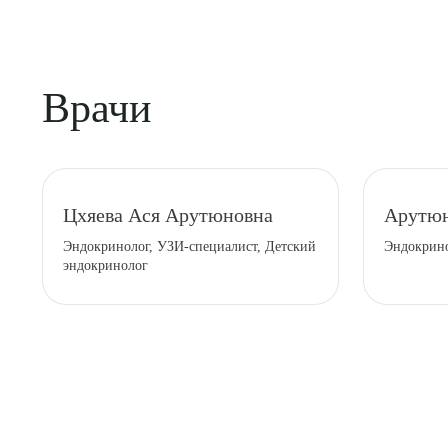
Врачи
Цхяева Ася Арутюновна
Арутюн
Выбе
Эндокринолог, УЗИ-специалист, Детский
Эндокрин
эндокринолог
О