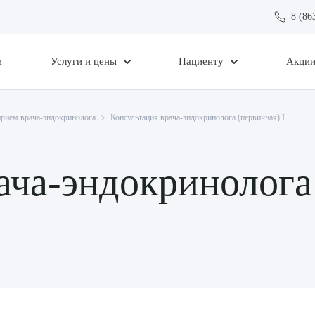
8 (86
и
Услуги и цены
Пациенту
Акци
прием врача-эндокринолога
Консультация врача-эндокринолога (первичная) I
ача-эндокринолога 