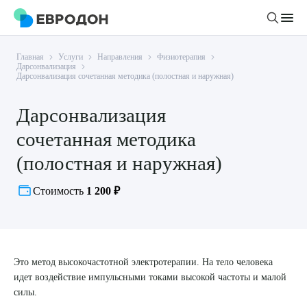
Главная
Услуги
Направления
Физиотерапия
Личный кабинет
Дарсонвализация
Дарсонвализация сочетанная методика (полостная и наружная)
О компании
Дарсонвализация
Новости
сочетанная методика
Врачи
Статьи
(полостная и наружная)
Руководство клиники
Услуги и цены
Стоимость
1 200 ₽
Вакансии
Направления
Пациенту
Врачам
Лабораторная диагностика
Подготовка к анализам
Правовая информация
Инструментальная диагностика
Акции
Подготовка к диагностике
Это метод высокочастотной электротерапии. На тело человека
Политика конфиденциальности
Хирургический стационар
идет воздействие импульсными токами высокой частоты и малой
ДМС
Филиалы
Пользовательское соглашение
силы.