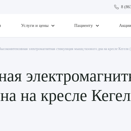
8 (86
и
Услуги и цены
Пациенту
Акци
Высокоинтенсивная электромагнитная стимуляция мышц тазового дна на кресле Кегеля (
ная электромагнит
на на кресле Кегел