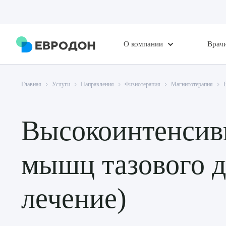
О компании
Врач
Главная
Услуги
Направления
Физиотерапия
Магнитотерапия
Высокоинтенсив
мышц тазового д
лечение)