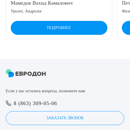
Мамедов Вахид Камалович
Пет
8 (863) 309-05-06
Уролог, Андролог
Физ
ЗАКАЗАТЬ ЗВОНОК
ПОДРОБНЕЕ
ЗАПИСЬ ОНЛАЙН
Выберите сопутствующую услугу
Если у вас остались вопросы, позвоните нам
ПОДТВЕРДИТЬ
8 (863) 309-05-06
ОТПРАВИТЬ
Я даю согласие на
обработку персональных данных
ЗАКАЗАТЬ ЗВОНОК