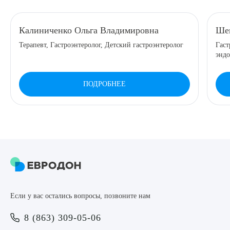
8 (863) 309-05-06
Калиниченко Ольга Владимировна
Шен
Терапевт, Гастроэнтеролог, Детский гастроэнтеролог
Гаст
ЗАКАЗАТЬ ЗВОНОК
эндо
ЗАПИСЬ ОНЛАЙН
ПОДРОБНЕЕ
Выберите сопутствующую услугу
ПОДТВЕРДИТЬ
Если у вас остались вопросы, позвоните нам
ОТПРАВИТЬ
8 (863) 309-05-06
Я даю согласие на
обработку персональных данных