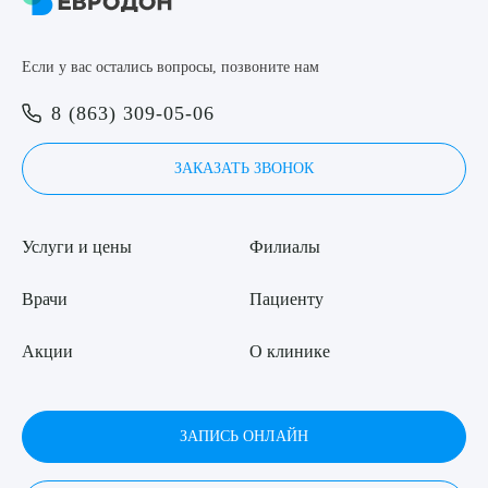
8 (863) 309-05-06
Если у вас остались вопросы, позвоните нам
ЗАКАЗАТЬ ЗВОНОК
Выберите сопутствующую услугу
8 (863) 309-05-06
ЗАПИСЬ ОНЛАЙН
ЗАКАЗАТЬ ЗВОНОК
ПОДТВЕРДИТЬ
Услуги и цены
Филиалы
ОТПРАВИТЬ
Я даю согласие на
обработку персональных данных
Врачи
Пациенту
Акции
О клинике
ЗАПИСЬ ОНЛАЙН