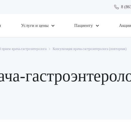
8 (86
и
Услуги и цены
Пациенту
Акци
 прием врача-гастроэнтеролога
Консультация врача-гастроэнтеролога (повторная)
ача-гастроэнтероло