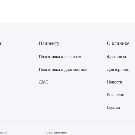
рите сопутствующую услугу
ПОДТВЕР
ы
Пациенту
О клинике
ТПРАВИТЬ
Я даю согласие на
обработку персональных да
Подготовка к анализам
Франшиза
Подготовка к диагностике
Для юр. лиц
ДМС
Новости
Вакансии
Врачам
ация
Соглашение