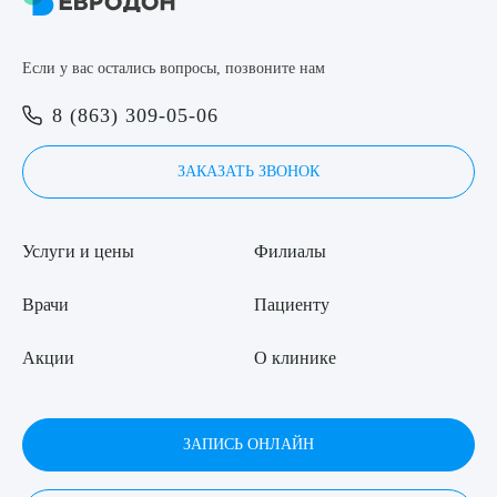
8 (863) 309-05-06
Если у вас остались вопросы, позвоните нам
ЗАКАЗАТЬ ЗВОНОК
Выберите сопутствующую услугу
8 (863) 309-05-06
ЗАПИСЬ ОНЛАЙН
ЗАКАЗАТЬ ЗВОНОК
ПОДТВЕРДИТЬ
Услуги и цены
Филиалы
ОТПРАВИТЬ
Я даю согласие на
обработку персональных данных
Врачи
Пациенту
Акции
О клинике
ЗАПИСЬ ОНЛАЙН