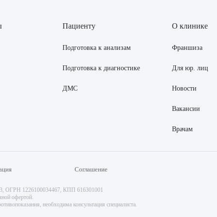
ы
Пациенту
О клинике
Подготовка к анализам
Франшиза
Подготовка к диагностике
Для юр. лиц
ДМС
Новости
Вакансии
Врачам
ация
Соглашение
73, ОГРН 1226100034467, КПП 616301001
чной офертой.
отивопоказания, необходима консультация специалиста.