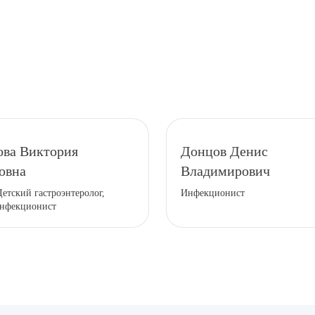
рите сопутствующую услугу
ова Виктория
Донцов Денис
овна
Владимирович
Детский гастроэнтеролог,
Инфекционист
ПОДТВЕР
инфекционист
ТПРАВИТЬ
Я даю согласие на
обработку персональных да