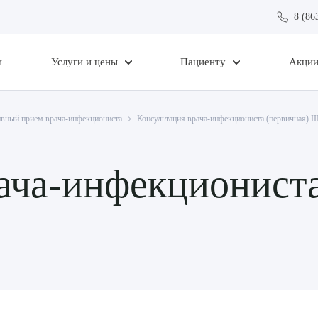
8 (86
и
Услуги и цены
Пациенту
Акци
ивный прием врача-инфекциониста
Консультация врача-инфекциониста (первичная) II
ача-инфекциониста 