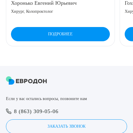
Хоронько Евгений Юрьевич
Гох
8 (863) 309-05-06
Хирург, Колопроктолог
Хир
ЗАКАЗАТЬ ЗВОНОК
ПОДРОБНЕЕ
ЗАПИСЬ ОНЛАЙН
Выберите сопутствующую услугу
ПОДТВЕРДИТЬ
Если у вас остались вопросы, позвоните нам
ОТПРАВИТЬ
8 (863) 309-05-06
Я даю согласие на
обработку персональных данных
ЗАКАЗАТЬ ЗВОНОК