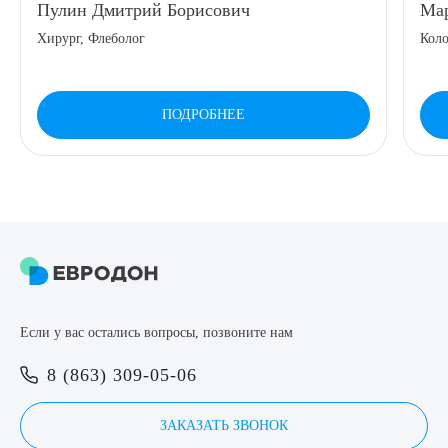
Пулин Дмитрий Борисович
Мар
8 (863) 309-05-06
Хирург, Флеболог
Коло
ЗАКАЗАТЬ ЗВОНОК
ПОДРОБНЕЕ
ЗАПИСЬ ОНЛАЙН
Выберите сопутствующую услугу
ПОДТВЕРДИТЬ
Если у вас остались вопросы, позвоните нам
ОТПРАВИТЬ
8 (863) 309-05-06
Я даю согласие на
обработку персональных данных
ЗАКАЗАТЬ ЗВОНОК