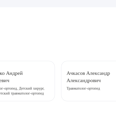
рите сопутствующую услугу
ко Андрей
Ачкасов Александр
евич
Александрович
ПОДТВЕР
ог-ортопед, Детский хирург,
Травматолог-ортопед
етский травматолог-ортопед
ТПРАВИТЬ
Я даю согласие на
обработку персональных да