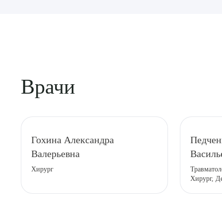
Врачи
Выбе
Гохина Александра
Педчен
Валерьевна
Василь
Хирург
Травматол
Хирург, Д
О