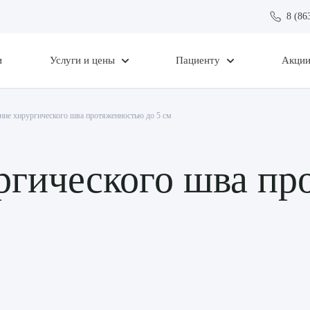
8 (86
и
Услуги и цены
Пациенту
Акци
ие хирургического шва протяженностью до 5 см
ргического шва пр