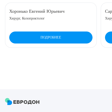
8 (863) 309-05-06
Хоронько Евгений Юрьевич
Сар
Хирург, Колопроктолог
Хир
ЗАКАЗАТЬ ЗВОНОК
ПОДРОБНЕЕ
ЗАПИСЬ ОНЛАЙН
Выберите сопутствующую услугу
ПОДТВЕРДИТЬ
ОТПРАВИТЬ