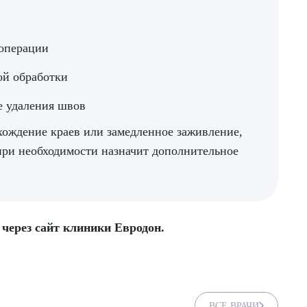
ДИТЬ
 операции
нных
ой обработки
е удаления швов
хождение краев или замедленное заживление,
при необходимости назначит дополнительное
 через сайт клиники Евродон.
ВСЕ ВРАЧИ