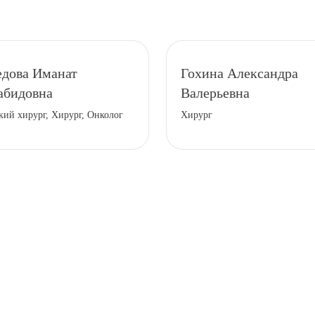
дова Иманат
Гохина Александра
абидовна
Валерьевна
кий хирург, Хирург, Онколог
Хирург