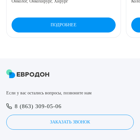
Онколог, Онкохирург, Хирург
Коло
8 (863) 309-05-06
ПОДРОБНЕЕ
ЗАКАЗАТЬ ЗВОНОК
ЗАПИСЬ ОНЛАЙН
Выберите сопутствующую услугу
Если у вас остались вопросы, позвоните нам
ПОДТВЕРДИТЬ
8 (863) 309-05-06
ОТПРАВИТЬ
Я даю согласие на
обработку персональных данных
ЗАКАЗАТЬ ЗВОНОК