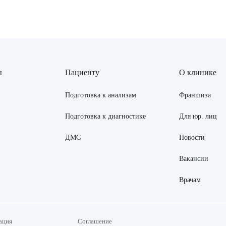
рите сопутствующую услугу
ПОДТВЕР
ы
Пациенту
О клинике
ТПРАВИТЬ
Я даю согласие на
обработку персональных да
Подготовка к анализам
Франшиза
Подготовка к диагностике
Для юр. лиц
ДМС
Новости
Вакансии
Врачам
ация
Соглашение