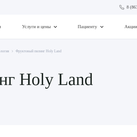
8 (86
и
Услуги и цены
Пациенту
Акци
ология
Фруктовый пилинг Holy Land
нг Holy Land