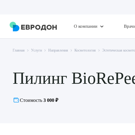
О компании
Врач
Главная
Услуги
Направления
Косметология
Эстетическая космет
Пилинг BioRePee
Стоимость
3 000 ₽