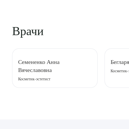
Врачи
Выбе
Семененко Анна
Беглар
Вячеславовна
Косметик-
Косметик-эстетист
О