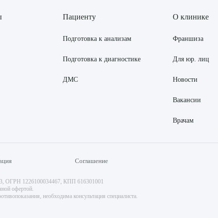
ы
Пациенту
О клинике
Подготовка к анализам
Франшиза
Подготовка к диагностике
Для юр. лиц
ДМС
Новости
Вакансии
Врачам
ация
Соглашение
73, ОГРН 1226100034467, КПП 616301001
чной офертой.
отивопоказания, необходима консультация специалиста.