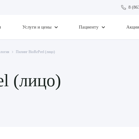
8 (86
и
Услуги и цены
Пациенту
Акци
ология
Пилинг BioRePeel (лицо)
l (лицо)