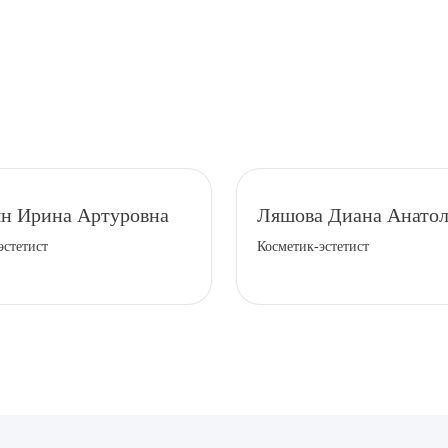
рите сопутствующую услугу
ян Ирина Артуровна
Ляшова Диана Анатол
эстетист
Косметик-эстетист
ПОДТВЕР
ТПРАВИТЬ
Я даю согласие на
обработку персональных да