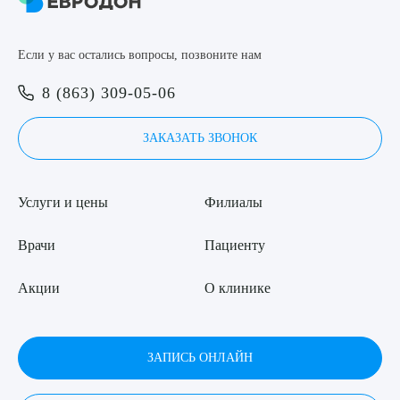
8 (863) 309-05-06
Если у вас остались вопросы, позвоните нам
ЗАКАЗАТЬ ЗВОНОК
Выберите сопутствующую услугу
8 (863) 309-05-06
ЗАПИСЬ ОНЛАЙН
ЗАКАЗАТЬ ЗВОНОК
ПОДТВЕРДИТЬ
Услуги и цены
Филиалы
ОТПРАВИТЬ
Я даю согласие на
обработку персональных данных
Врачи
Пациенту
Акции
О клинике
ЗАПИСЬ ОНЛАЙН