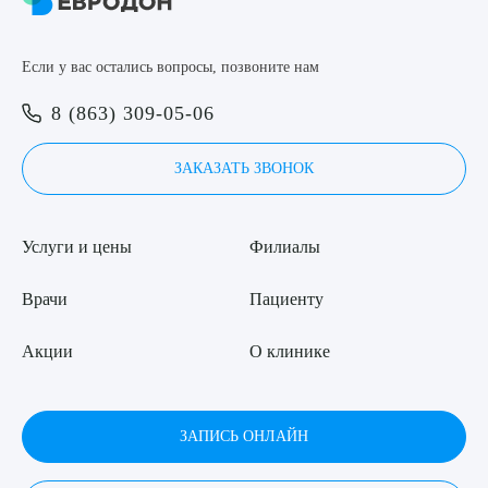
8 (863) 309-05-06
Если у вас остались вопросы, позвоните нам
ЗАКАЗАТЬ ЗВОНОК
Выберите сопутствующую услугу
8 (863) 309-05-06
ЗАПИСЬ ОНЛАЙН
ЗАКАЗАТЬ ЗВОНОК
ПОДТВЕРДИТЬ
Услуги и цены
Филиалы
ОТПРАВИТЬ
Я даю согласие на
обработку персональных данных
Врачи
Пациенту
Акции
О клинике
ЗАПИСЬ ОНЛАЙН