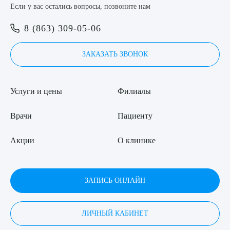
Если у вас остались вопросы, позвоните нам
8 (863) 309-05-06
8 (863) 309-05-06
Выберите сопутствующую услугу
ЗАКАЗАТЬ ЗВОНОК
ЗАКАЗАТЬ ЗВОНОК
ЗАПИСЬ ОНЛАЙН
ПОДТВЕРДИТЬ
Услуги и цены
Филиалы
ОТПРАВИТЬ
Врачи
Пациенту
Я даю согласие на
обработку персональных данных
Акции
О клинике
ЗАПИСЬ ОНЛАЙН
ЛИЧНЫЙ КАБИНЕТ