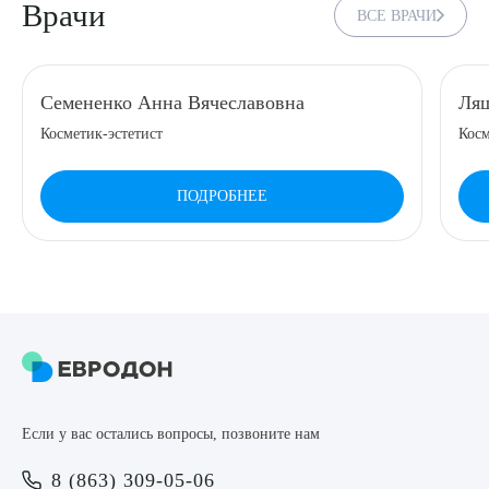
Врачи
ВСЕ ВРАЧИ
8 (863) 309-05-06
ЗАКАЗАТЬ ЗВОНОК
Семененко Анна Вячеславовна
Ляш
Косметик-эстетист
Косм
ЗАПИСЬ ОНЛАЙН
ПОДРОБНЕЕ
Выберите сопутствующую услугу
ПОДТВЕРДИТЬ
Если у вас остались вопросы, позвоните нам
ОТПРАВИТЬ
8 (863) 309-05-06
Я даю согласие на
обработку персональных данных