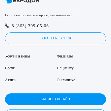
8 (863) 309-05-06
Если у вас остались вопросы, позвоните нам
ЗАКАЗАТЬ ЗВОНОК
Выберите сопутствующую услугу
8 (863) 309-05-06
ЗАПИСЬ ОНЛАЙН
ЗАКАЗАТЬ ЗВОНОК
ПОДТВЕРДИТЬ
Услуги и цены
Филиалы
ОТПРАВИТЬ
Я даю согласие на
обработку персональных данных
Врачи
Пациенту
Акции
О клинике
ЗАПИСЬ ОНЛАЙН