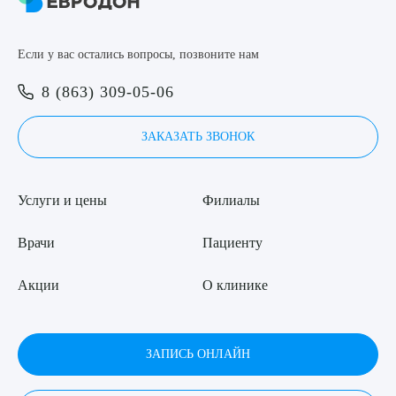
8 (863) 309-05-06
Если у вас остались вопросы, позвоните нам
ЗАКАЗАТЬ ЗВОНОК
Выберите сопутствующую услугу
8 (863) 309-05-06
ЗАПИСЬ ОНЛАЙН
ЗАКАЗАТЬ ЗВОНОК
ПОДТВЕРДИТЬ
Услуги и цены
Филиалы
ОТПРАВИТЬ
Я даю согласие на
обработку персональных данных
Врачи
Пациенту
Акции
О клинике
ЗАПИСЬ ОНЛАЙН