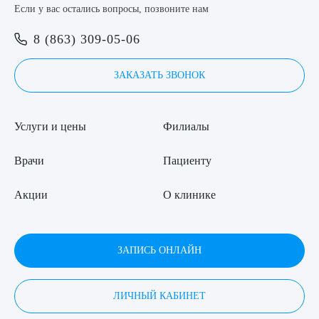
Если у вас остались вопросы, позвоните нам
8 (863) 309-05-06
8 (863) 309-05-06
Выберите сопутствующую услугу
ЗАКАЗАТЬ ЗВОНОК
ЗАКАЗАТЬ ЗВОНОК
ЗАПИСЬ ОНЛАЙН
ПОДТВЕРДИТЬ
Услуги и цены
Филиалы
ОТПРАВИТЬ
Врачи
Пациенту
Я даю согласие на
обработку персональных данных
Акции
О клинике
ЗАПИСЬ ОНЛАЙН
ЛИЧНЫЙ КАБИНЕТ