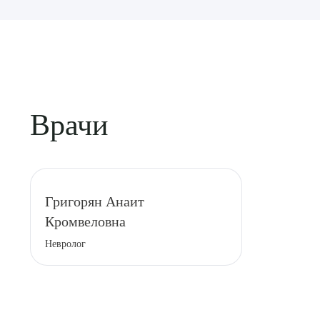
Врачи
Выбе
Григорян Анаит
Кромвеловна
Невролог
О