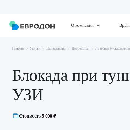
О компании
Врач
Главная
Услуги
Направления
Неврология
Лечебная блокада нер
Блокада при тун
УЗИ
Стоимость
5 000 ₽