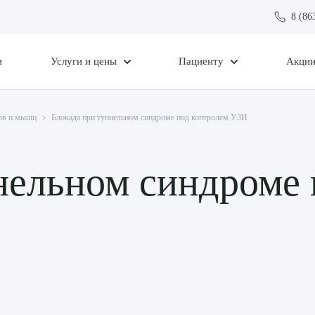
8 (86
и
Услуги и цены
Пациенту
Акци
вов и мышц
Блокада при туннельном синдроме под контролем УЗИ
нельном синдроме 