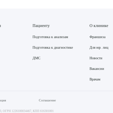
ы
Пациенту
О клинике
Подготовка к анализам
Франшиза
Подготовка к диагностике
Для юр. лиц
ДМС
Новости
Вакансии
Врачам
ация
Соглашение
73, ОГРН 1226100034467, КПП 616301001